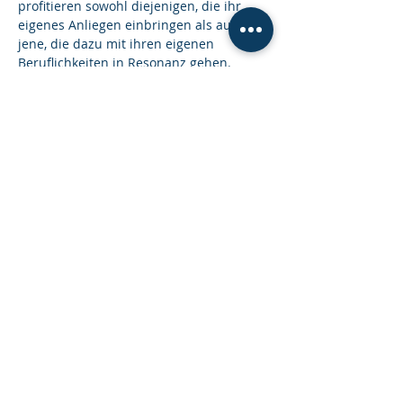
profitieren sowohl diejenigen, die ihr 
eigenes Anliegen einbringen als auch 
jene, die dazu mit ihren eigenen 
Beruflichkeiten in Resonanz gehen.
Die Gruppensupervision im 
SystemischenResonanzRaum findet 
regelmäßig am 1. oder 2. Montag im 
Monat statt.
Diese Veranstaltung teilen
© 2026 SystemischerResonanzRaum |
Impressum